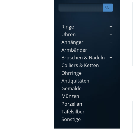
Ringe
Uhren
Anhänger
Armbänder
Broschen & Nadeln
Colliers & Ketten
Ohrringe
Antiquitäten
Gemälde
Münzen
Porzellan
Tafelsilber
Sonstige