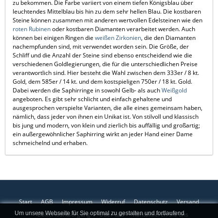
zu bekommen. Die Farbe variiert von einem tiefen Königsblau über
leuchtendes Mittelblau bis hin zu dem sehr hellen Blau. Die kostbaren
Steine können zusammen mit anderen wertvollen Edelsteinen wie den
roten Rubinen
oder kostbaren Diamanten verarbeitet werden. Auch
können bei einigen Ringen die
weißen Zirkonien
, die den Diamanten
nachempfunden sind, mit verwendet worden sein. Die Größe, der
Schliff und die Anzahl der Steine sind ebenso entscheidend wie die
verschiedenen Goldlegierungen, die für die unterschiedlichen Preise
verantwortlich sind. Hier besteht die Wahl zwischen dem 333er / 8 kt.
Gold, dem 585er / 14 kt. und dem kostspieligen 750er / 18 kt. Gold.
Dabei werden die Saphirringe in sowohl Gelb- als auch
Weißgold
angeboten. Es gibt sehr schlicht und einfach gehaltene und
ausgesprochen verspielte Varianten, die alle eines gemeinsam haben,
nämlich, dass jeder von ihnen ein Unikat ist. Von stilvoll und klassisch
bis jung und modern, von klein und zierlich bis auffällig und großartig;
ein außergewöhnlicher Saphirring wirkt an jeder Hand einer Dame
schmeichelnd und erhaben.
Start
AGB
Impressum
Widerruf
Datenschutz
Versand
Um unsere Webseite für Sie optimal zu gestalten und fortlaufend
Batterieentsorgung
Über uns
Kontaktieren Sie uns