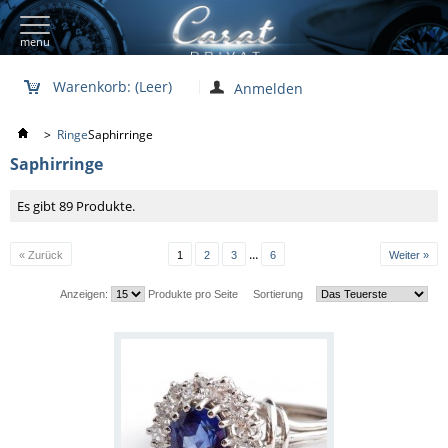
menu
Warenkorb:
(Leer)
Anmelden
>
Ringe
Saphirringe
Saphirringe
Es gibt 89 Produkte.
...
« Zurück
1
2
3
6
Weiter »
Anzeigen:
Produkte pro Seite
Sortierung