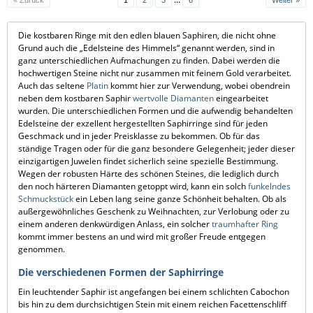
« Zurück
1
2
3
6
Weiter »
Die kostbaren Ringe mit den edlen blauen Saphiren, die nicht ohne
Grund auch die „Edelsteine des Himmels“ genannt werden, sind in
ganz unterschiedlichen Aufmachungen zu finden. Dabei werden die
hochwertigen Steine nicht nur zusammen mit feinem Gold verarbeitet.
Auch das seltene
Platin
kommt hier zur Verwendung, wobei obendrein
neben dem kostbaren Saphir
wertvolle Diamanten
eingearbeitet
wurden. Die unterschiedlichen Formen und die aufwendig behandelten
Edelsteine der exzellent hergestellten Saphirringe sind für jeden
Geschmack und in jeder Preisklasse zu bekommen. Ob für das
ständige Tragen oder für die ganz besondere Gelegenheit; jeder dieser
einzigartigen Juwelen findet sicherlich seine spezielle Bestimmung.
Wegen der robusten Härte des schönen Steines, die lediglich durch
den noch härteren Diamanten getoppt wird, kann ein solch
funkelndes
Schmuckstück
ein Leben lang seine ganze Schönheit behalten. Ob als
außergewöhnliches Geschenk zu Weihnachten, zur Verlobung oder zu
einem anderen denkwürdigen Anlass, ein solcher
traumhafter Ring
kommt immer bestens an und wird mit großer Freude entgegen
genommen.
Die verschiedenen Formen der Saphirringe
Ein leuchtender Saphir ist angefangen bei einem schlichten Cabochon
bis hin zu dem durchsichtigen Stein mit einem reichen Facettenschliff