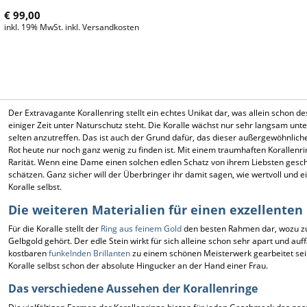
€ 99,00
inkl. 19% MwSt. inkl. Versandkosten
Der Extravagante Korallenring stellt ein echtes Unikat dar, was allein schon desha
einiger Zeit unter Naturschutz steht. Die Koralle wächst nur sehr langsam u
selten anzutreffen. Das ist auch der Grund dafür, das dieser außergewöhnlich
Rot heute nur noch ganz wenig zu finden ist. Mit einem traumhaften Korallenrin
Rarität. Wenn eine Dame einen solchen edlen Schatz von ihrem Liebsten gesch
schätzen. Ganz sicher will der Überbringer ihr damit sagen, wie wertvoll und ei
Koralle selbst.
Die weiteren Materialien für einen exzellenten
Für die Koralle stellt der
Ring aus feinem Gold
den besten Rahmen dar, wozu zum
Gelbgold gehört. Der edle Stein wirkt für sich alleine schon sehr apart und auf
kostbaren
funkelnden Brillanten
zu einem schönen Meisterwerk gearbeitet sein. 
Koralle selbst schon der absolute Hingucker an der Hand einer Frau.
Das verschiedene Aussehen der Korallenringe