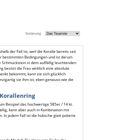
Sortierung
lb der Fall ist, weil die Koralle bereits seit
nter bestimmten Bedingungen und ist darum
e Schmuckstein in dem auffällig leuchtenden
g besitzt die Frau wirklich eine absolute
enkt bekommt, kann sie sich glücklich
nzigartig sie ihm ist; eben genauso wie die
 Korallenring
 Beispiel das hochwertige 585er / 14 kt.
fällig, kann aber auch in Kombination mit
In jedem Fall ist die hübsche glatt polierte