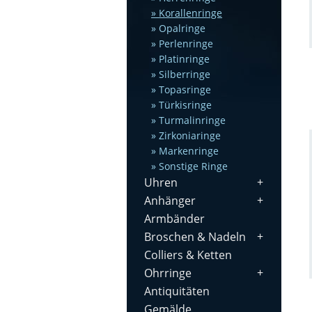
Korallenringe
Opalringe
Perlenringe
Platinringe
Silberringe
Topasringe
Türkisringe
Turmalinringe
Zirkoniaringe
Markenringe
Sonstige Ringe
Uhren
Anhänger
Armbänder
Broschen & Nadeln
Colliers & Ketten
Ohrringe
Antiquitäten
Gemälde