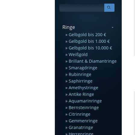
Ringe
Gelbgold bis 200 €
Gelbgold bis 1.000 €
Gelbgold bis 10.000 €
Weißgold
Brillant & Diamantringe
Smaragdringe
Rubinringe
Saphirringe
Amethystringe
Antike Ringe
Aquamarinringe
Bernsteinringe
Citrinringe
Gemmenringe
Granatringe
Herrenringe