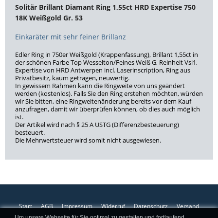
Solitär Brillant Diamant Ring 1,55ct HRD Expertise 750
18K Weißgold Gr. 53
Einkaräter mit sehr feiner Brillanz
Edler Ring in 750er Weißgold (Krappenfassung), Brillant 1,55ct in
der schönen Farbe Top Wesselton/Feines Weiß G, Reinheit Vsi1,
Expertise von HRD Antwerpen incl. Laserinscription, Ring aus
Privatbesitz, kaum getragen, neuwertig.
In gewissem Rahmen kann die Ringweite von uns geändert
werden (kostenlos). Falls Sie den Ring erstehen möchten, würden
wir Sie bitten, eine Ringweitenänderung bereits vor dem Kauf
anzufragen, damit wir überprüfen können, ob dies auch möglich
ist.
Der Artikel wird nach § 25 A USTG (Differenzbesteuerung)
besteuert.
Die Mehrwertsteuer wird somit nicht ausgewiesen.
Start
AGB
Impressum
Widerruf
Datenschutz
Versand
Um unsere Webseite für Sie optimal zu gestalten und fortlaufend