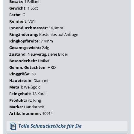
Besatz:
1 Brillant
Gewicht:
1,55ct
Farbe:
G
Reinheit:
VS1
Innendurchmesser:
16,9mm
Ringänderung:
Kostenlos auf Anfrage
Ringkopfbreite:
7,4mm
Gesamtgewicht:
2,4g
Zustand:
Neuwertig, siehe Bilder
Besonderheit:
Unikat
Gemm. Gutachten:
HRD
Ringgröße:
53
Hauptstein:
Diamant
Metall:
Weißgold
Feingehalt:
18 Karat
Produktart:
Ring
Marke:
Handarbeit
Artikelnummer:
10914
Tolle Schmuckstücke für Sie