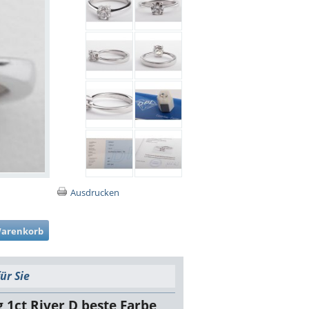
Ausdrucken
ür Sie
 1ct River D beste Farbe