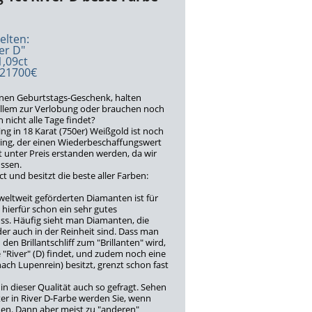
elten:
er D"
1,09ct
 21700€
enen Geburtstags-Geschenk, halten
llem zur Verlobung oder brauchen noch
nicht alle Tage findet?
ing in 18 Karat (750er) Weißgold ist noch
ring, der einen Wiederbeschaffungswert
t unter Preis erstanden werden, da wir
üssen.
9ct und besitzt die beste aller Farben:
 weltweit geförderten Diamanten ist für
hierfür schon ein sehr gutes
s. Häufig sieht man Diamanten, die
er auch in der Reinheit sind. Dass man
en Brillantschliff zum "Brillanten" wird,
 "River" (D) findet, und zudem noch eine
nach Lupenrein) besitzt, grenzt schon fast
in dieser Qualität auch so gefragt. Sehen
ter in River D-Farbe werden Sie, wenn
den. Dann aber meist zu "anderen"