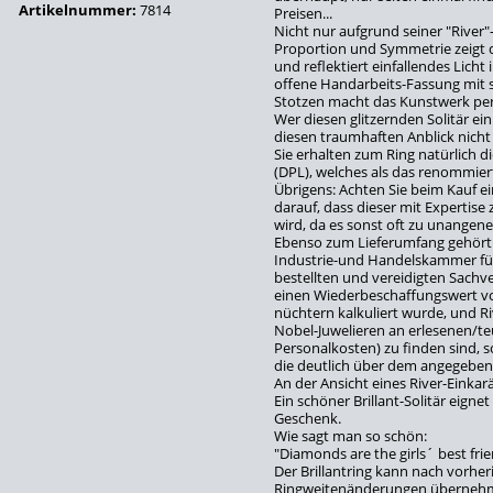
Artikelnummer:
7814
Preisen...
Nicht nur aufgrund seiner "River
Proportion und Symmetrie zeigt de
und reflektiert einfallendes Licht i
offene Handarbeits-Fassung mit s
Stotzen macht das Kunstwerk per
Wer diesen glitzernden Solitär e
diesen traumhaften Anblick nich
Sie erhalten zum Ring natürlich d
(DPL), welches als das renommiert
Übrigens: Achten Sie beim Kauf 
darauf, dass dieser mit Expertise 
wird, da es sonst oft zu unang
Ebenso zum Lieferumfang gehört
Industrie-und Handelskammer fü
bestellten und vereidigten Sachv
einen Wiederbeschaffungswert vo
nüchtern kalkuliert wurde, und Ri
Nobel-Juwelieren an erlesenen/te
Personalkosten) zu finden sind, 
die deutlich über dem angegeben
An der Ansicht eines River-Einkar
Ein schöner Brillant-Solitär eigne
Geschenk.
Wie sagt man so schön:
"Diamonds are the girls´ best frien
Der Brillantring kann nach vorher
Ringweitenänderungen übernehme