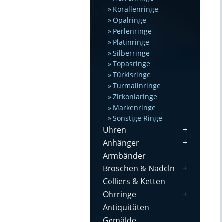
Korallenringe
Opalringe
Perlenringe
Platinringe
Silberringe
Topasringe
Türkisringe
Turmalinringe
Zirkoniaringe
Markenringe
Sonstige Ringe
Uhren
Anhänger
Armbänder
Broschen & Nadeln
Colliers & Ketten
Ohrringe
Antiquitäten
Gemälde