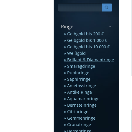
Ringe
Gelbgold bis 200 €
Gelbgold bis 1.000 €
Gelbgold bis 10.000 €
Weißgold
Brillant & Diamantringe
Smaragdringe
Rubinringe
Saphirringe
Amethystringe
Antike Ringe
Aquamarinringe
Bernsteinringe
Citrinringe
Gemmenringe
Granatringe
Herrenringe