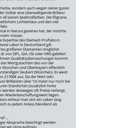
"-Farbe, sondern auch wegen seiner guten
r Solitär eine überwältigende Brillanz
n all seinen Spektralfarben. Die filigrane,
eitlichem Lichteinlass und den vier
fekt.
inmal in Natura gesehen hat, der möchte
t mehr missen.
ie Expertise des Diamant-Prüflabors
este Labor in Deutschland gilt.
eines größeren Diamanten möglichst
z.B. von DPL, GIA, IGI oder HRD geliefert
enehmen Qualitätsüberraschungen kommt.
 das Wertgutachten des von der
r München und Oberbayern öffentlich
erständigen Seubert (München). Es weist
n 21700€ aus. Da der Wert sehr
ver-Brillanten über 1ct meist nur noch bei
uren Standorten (zusätzlich hohe
so werden deswegen oft Preise verlangt,
en Wiederbeschaffungswert liegen.
äters erfreut man sich ein Leben lang.
t sich zu jedem Anlass blendend als
d"...
iger Absprache besichtigt werden.
n wir ohne Aufpreis.