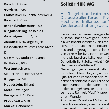
Solitär 18K WG
Besatz:
1 Brillant
Gewicht:
1,09ct
Heißbegehrt und extrem s
Farbe:
River D/Hochfeines Weiß+
Die beste aller Farben "Riv
Reinheit:
Vvsi2
Hochfeiner Brillantsolitär 
Wiederbeschaffungswert:
Innendurchmesser:
18,5
Ringänderung:
Kostenlos
Sie suchen nach einem ausgefall
Gesamtgewicht:
5,1 g
Ausschau nach etwas ganz Spezie
Zustand:
Neu/ungetragen
ein Weihnachtsgeschenk, das man 
Dieser traumhaft schöne Brillantr
Besonderheit:
Beste Farbe River
neu und ungetragen. Der Brillant
D
von 21700€ besitzt, kann hier wei
nicht wie Juweliere kalkulieren m
Gemm. Gutachten:
Diamant-
Der edle Brillant-Solitär wiegt 1,0
Prüflabor (DPL)
Hochfeines Weiß/River D.
Wertgutachten:
Nur ein geringer Prozensatz aller
die Schmuckbranche geeignet, da 
Seubert/München/21700€
Qualitätsmaß vorhanden sein mus
Ringgröße:
58
entweder schlecht in der Farbe od
Hauptstein:
Brillant
einen Diamanten, der dann durch d
in der so begehrten, besten Farbe
Metall:
Weißgold
sehr gute Reinheit "Vvsi" (knapp 
Feingehalt:
18 Karat
an ein Wunder.
Aus diesem Grund sind Brillanten 
Produktart:
Ring
Sie sich einmal um, einen Einkarä
Marke:
Handarbeit
überhaupt, nur selten einmal fin