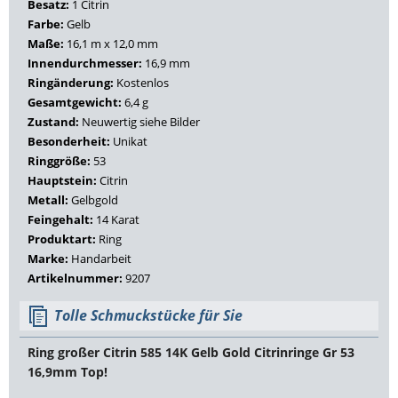
Besatz:
1 Citrin
Farbe:
Gelb
Maße:
16,1 m x 12,0 mm
Innendurchmesser:
16,9 mm
Ringänderung:
Kostenlos
Gesamtgewicht:
6,4 g
Zustand:
Neuwertig siehe Bilder
Besonderheit:
Unikat
Ringgröße:
53
Hauptstein:
Citrin
Metall:
Gelbgold
Feingehalt:
14 Karat
Produktart:
Ring
Marke:
Handarbeit
Artikelnummer:
9207
Tolle Schmuckstücke für Sie
Ring großer Citrin 585 14K Gelb Gold Citrinringe Gr 53
16,9mm Top!