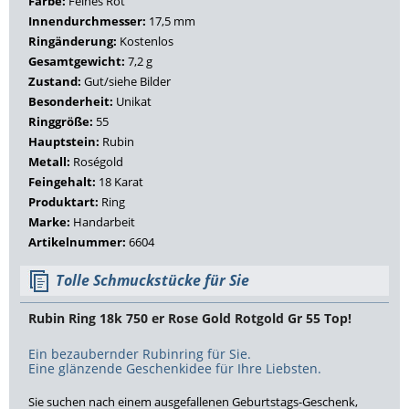
Farbe:
Feines Rot
Innendurchmesser:
17,5 mm
Ringänderung:
Kostenlos
Gesamtgewicht:
7,2 g
Zustand:
Gut/siehe Bilder
Besonderheit:
Unikat
Ringgröße:
55
Hauptstein:
Rubin
Metall:
Roségold
Feingehalt:
18 Karat
Produktart:
Ring
Marke:
Handarbeit
Artikelnummer:
6604
Tolle Schmuckstücke für Sie
Rubin Ring 18k 750 er Rose Gold Rotgold Gr 55 Top!
Ein bezaubernder Rubinring für Sie.
Eine glänzende Geschenkidee für Ihre Liebsten.
Sie suchen nach einem ausgefallenen Geburtstags-Geschenk,