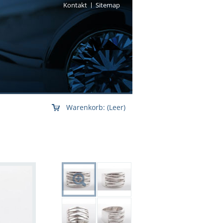
Kontakt
Sitemap
Warenkorb:
(Leer)