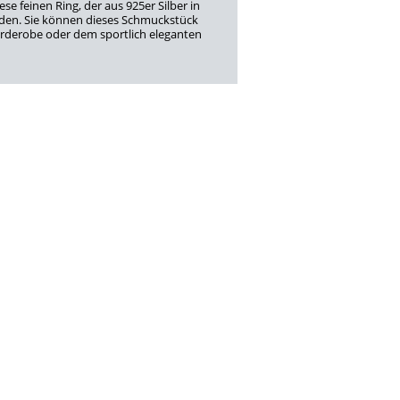
ese feinen Ring, der aus 925er Silber in
rden. Sie können dieses Schmuckstück
rderobe oder dem sportlich eleganten