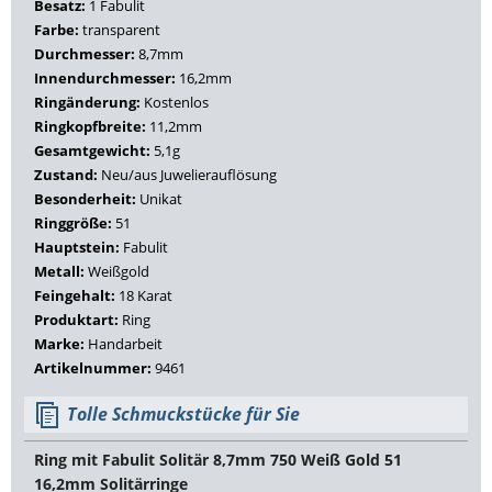
Besatz:
1 Fabulit
Farbe:
transparent
Durchmesser:
8,7mm
Innendurchmesser:
16,2mm
Ringänderung:
Kostenlos
Ringkopfbreite:
11,2mm
Gesamtgewicht:
5,1g
Zustand:
Neu/aus Juwelierauflösung
Besonderheit:
Unikat
Ringgröße:
51
Hauptstein:
Fabulit
Metall:
Weißgold
Feingehalt:
18 Karat
Produktart:
Ring
Marke:
Handarbeit
Artikelnummer:
9461
Tolle Schmuckstücke für Sie
Ring mit Fabulit Solitär 8,7mm 750 Weiß Gold 51
16,2mm Solitärringe