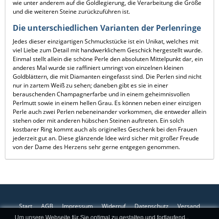
wie unter anderem auf die Goldlegierung, die Verarbeitung die Größe
und die weiteren Steine zurückzuführen ist.
Die unterschiedlichen Varianten der Perlenringe
Jedes dieser einzigartigen Schmuckstücke ist ein Unikat, welches mit
viel Liebe zum Detail mit handwerklichem Geschick hergestellt wurde.
Einmal stellt allein die schöne Perle den absoluten Mittelpunkt dar, ein
anderes Mal wurde sie raffiniert umringt von einzelnen kleinen
Goldblättern, die mit Diamanten eingefasst sind. Die Perlen sind nicht
nur in zartem Weiß zu sehen; daneben gibt es sie in einer
berauschenden Champagnerfarbe und in einem geheimnisvollen
Perlmutt sowie in einem hellen Grau. Es können neben einer einzigen
Perle auch zwei Perlen nebeneinander vorkommen, die entweder allein
stehen oder mit anderen hübschen Steinen auftreten. Ein solch
kostbarer Ring kommt auch als originelles Geschenk bei den Frauen
jederzeit gut an. Diese glänzende Idee wird sicher mit großer Freude
von der Dame des Herzens sehr gerne entgegen genommen.
Start
AGB
Impressum
Widerruf
Datenschutz
Versand
Um unsere Webseite für Sie optimal zu gestalten und fortlaufend
Batterieentsorgung
Über uns
Kontaktieren Sie uns