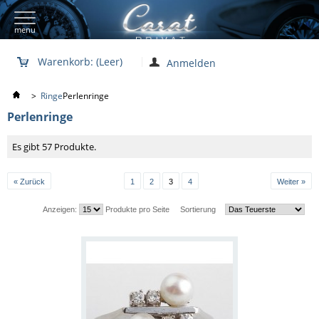
menu
Warenkorb:
(Leer)
Anmelden
>
Ringe
Perlenringe
Perlenringe
Es gibt 57 Produkte.
« Zurück
1
2
3
4
Weiter »
Anzeigen:
Produkte pro Seite
Sortierung