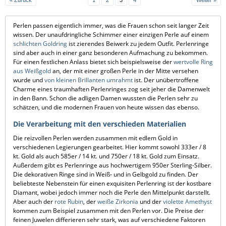
« Zurück
1
2
3
4
Weiter »
Perlen passen eigentlich immer, was die Frauen schon seit langer Zeit
wissen. Der unaufdringliche Schimmer einer einzigen Perle auf einem
schlichten Goldring
ist zierendes Beiwerk zu jedem Outfit. Perlenringe
sind aber auch in einer ganz besonderen Aufmachung zu bekommen.
Für einen festlichen Anlass bietet sich beispielsweise der
wertvolle Ring
aus Weißgold
an, der mit einer großen Perle in der Mitte versehen
wurde und
von kleinen Brillanten umrahmt
ist. Der unübertroffene
Charme eines traumhaften Perlenringes zog seit jeher die Damenwelt
in den Bann. Schon die adligen Damen wussten die Perlen sehr zu
schätzen, und die modernen Frauen von heute wissen das ebenso.
Die Verarbeitung mit den verschieden Materialien
Die reizvollen Perlen werden zusammen mit edlem Gold in
verschiedenen Legierungen gearbeitet. Hier kommt sowohl 333er / 8
kt. Gold als auch 585er / 14 kt. und 750er / 18 kt. Gold zum Einsatz.
Außerdem gibt es Perlenringe aus hochwertigem 950er Sterling-Silber.
Die dekorativen Ringe sind in Weiß- und in Gelbgold zu finden. Der
beliebteste Nebenstein für einen exquisiten Perlenring ist der kostbare
Diamant, wobei jedoch immer noch die Perle den Mittelpunkt darstellt.
Aber auch der
rote Rubin
, der
weiße Zirkonia
und der
violette Amethyst
kommen zum Beispiel zusammen mit den Perlen vor. Die Preise der
feinen Juwelen differieren sehr stark, was auf verschiedene Faktoren